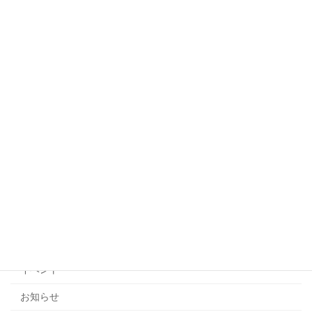
ボランティア募集
お知らせ
2026年7月8日
説明会日追加のお知らせ）夏のボランテ
お知らせ
ィア事前説明会
2026年7月6日
6/27（土）中止のお知らせ 夏のボラン
お知らせ
ティア事前説明会
2026年6月26日
カテゴリー
イベント
お知らせ