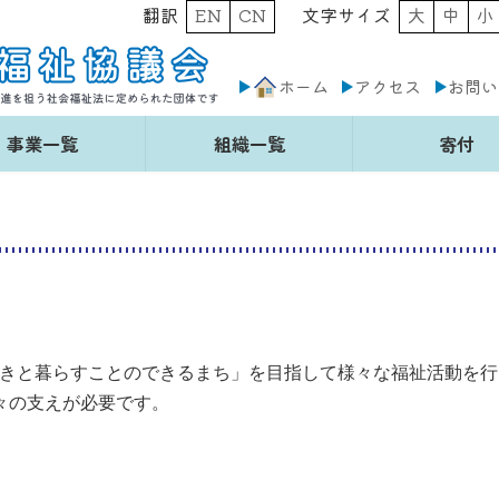
翻訳
EN
CN
文字サイズ
大
中
小
ホーム
アクセス
お問い
事業一覧
組織一覧
寄付
きと暮らすことのできるまち」を目指して様々な福祉活動を行
々の支えが必要です。