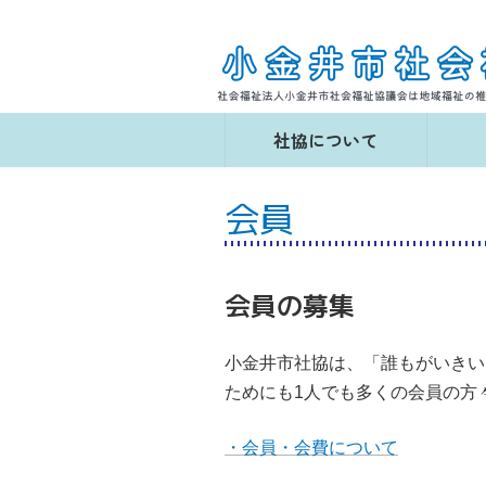
コ
ナ
ン
ビ
テ
ゲ
ン
ー
ツ
シ
へ
ョ
社協について
ス
ン
キ
に
ッ
移
会員
プ
動
会員の募集
小金井市社協は、「誰もがいきい
ためにも1人でも多くの会員の方
・会員・会費について