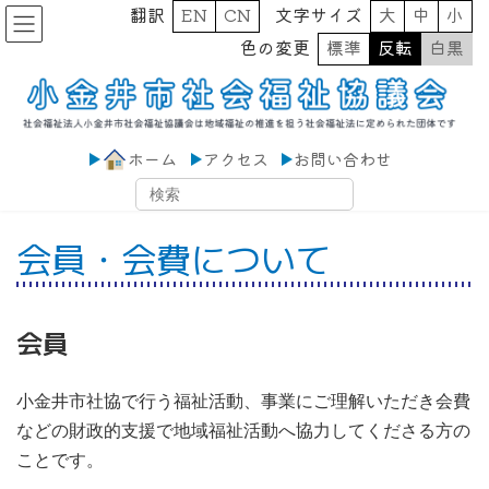
コ
ナ
翻訳
EN
CN
文字サイズ
大
中
小
ン
ビ
色の変更
標準
反転
白黒
テ
ゲ
ン
ー
ツ
シ
へ
ョ
ス
ン
キ
に
ホーム
アクセス
お問い合わせ
ッ
移
プ
動
会員・会費について
会員
小金井市社協で行う福祉活動、事業にご理解いただき会費
などの財政的支援で地域福祉活動へ協力してくださる方の
ことです。