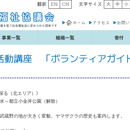
翻訳
EN
CN
文字サイズ
大
中
小
ホーム
アクセス
お問い
事業一覧
組織一覧
寄付
活動講座 「ボランティアガイ
を探る（北エリア）》
水～都立小金井公園（解散）
武蔵野の地が大きく変貌。ヤマザクラの歴史も案内します。