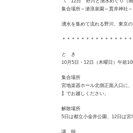
《 12日 野川と湧水めぐり（
集合場所～滄浪泉園～貫井神社～
湧水を集めて流れる野川、東
＊＊＊＊＊＊＊＊＊＊＊＊＊＊＊
と き
10月5日・12日（木曜日）午前1
集合場所
宮地楽器ホール北側正面入口に、午
】でお越しください。
解散場所
5日は都立小金井公園、12日は宮
講 師