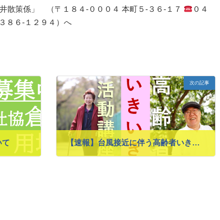
散策係」 （〒１８４‐０００４ 本町５‐３６‐１７
０４
-３８６-１２９４）へ
次の記事
いて
【速報】台風接近に伴う高齢者いきいき活動講座・さくら体操中止のお知らせ
2023年9月8日