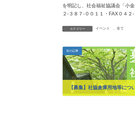
を明記し、社会福祉協議会「小金井
２‐３８７‐００１１・FAX０４２
イベント
、
全て
カテゴリー
前の記事
【募集】社協倉庫用地等につ
2023年8月31日