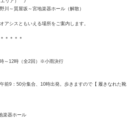
南エリア） 》
野川～質屋坂～宮地楽器ホール（解散）
京のオアシスともいえる場所をご案内します。
＊＊＊＊＊
0時～12時（全2回）※小雨決行
前9：50分集合、10時出発。歩きますので【 履きなれた靴
地楽器ホール