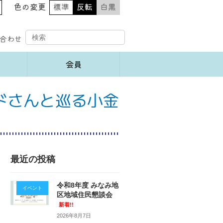
色の変更
標準
反転
白黒
合わせ
会員
ドさんと巡る小金
最近の投稿
令和8年度 みなみ地
イベント
区地域住民懇談会
新着!!
2026年8月7日