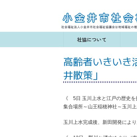
コ
ナ
ン
ビ
テ
ゲ
ン
ー
ツ
シ
へ
ョ
社協について
ス
ン
キ
に
ッ
移
高齢者いきいき
プ
動
井散策」
《 5日 玉川上水と江戸の歴史
集合場所～山王稲穂神社～玉川上
玉川上水完成後、新田開発により