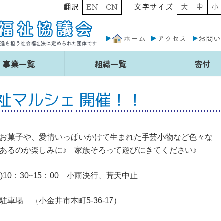
翻訳
EN
CN
文字サイズ
大
中
小
ホーム
アクセス
お問い
事業一覧
組織一覧
寄付
祉マルシェ 開催！！
お菓子や、愛情いっぱいかけて生まれた手芸小物など色々な
あるのか楽しみに♪ 家族そろって遊びにきてください♪
)10：30~15：00 小雨決行、荒天中止
車場 （小金井市本町5-36-17）