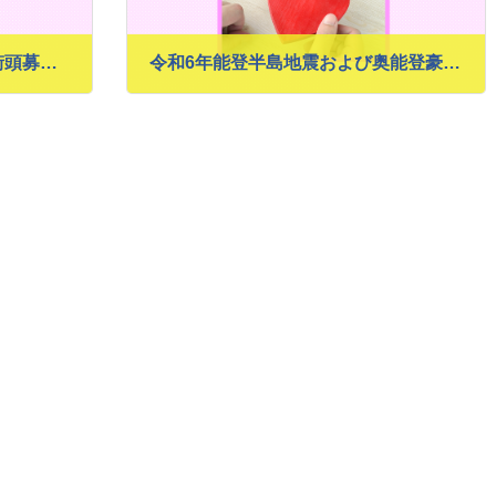
［報告］赤い羽根共同募金の街頭募金を実施しました
令和6年能登半島地震および奥能登豪雨 都内一斉街頭募金 街頭募金の実施について
2024年10月25日