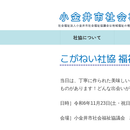
コ
ナ
ン
ビ
テ
ゲ
ン
ー
ツ
シ
へ
ョ
社協について
ス
ン
キ
に
ッ
移
こがねい社協 福
プ
動
当日は、丁寧に作られた美味しい
ものがあります！どんな出会いが
日時］令和6年11月23日(土・祝日
会場］小金井市社会福祉協議会 駐