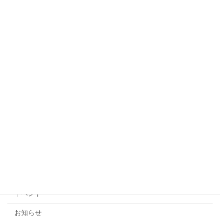
ボランティア募集
お知らせ
2026年7月8日
説明会日追加のお知らせ）夏のボランテ
お知らせ
ィア事前説明会
2026年7月6日
6/27（土）中止のお知らせ 夏のボラン
お知らせ
ティア事前説明会
2026年6月26日
カテゴリー
イベント
お知らせ