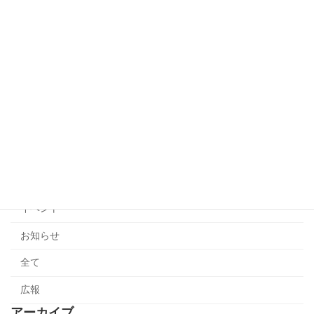
説明会日追加のお知らせ）夏のボランテ
お知らせ
ィア事前説明会
2026年7月6日
6/27（土）中止のお知らせ 夏のボラン
お知らせ
ティア事前説明会
2026年6月26日
カテゴリー
イベント
お知らせ
全て
広報
アーカイブ