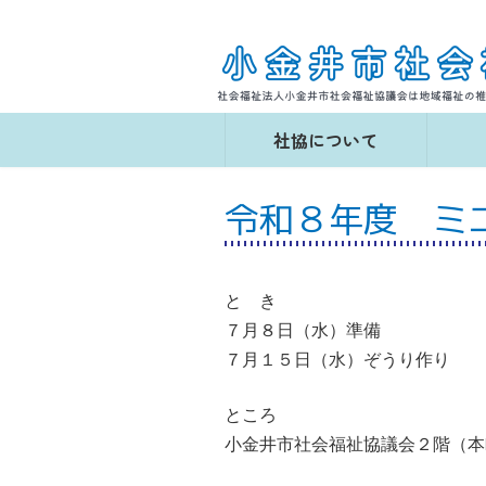
コ
ナ
ン
ビ
テ
ゲ
ン
ー
ツ
シ
へ
ョ
社協について
ス
ン
キ
に
ッ
移
令和８年度 ミ
プ
動
と き
７月８日（水）準備
７月１５日（水）ぞうり作り
ところ
小金井市社会福祉協議会２階（本町5