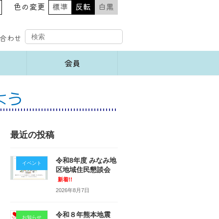
色の変更
標準
反転
白黒
合わせ
会員
よう
最近の投稿
令和8年度 みなみ地
イベント
区地域住民懇談会
新着!!
2026年8月7日
令和８年熊本地震
お知らせ