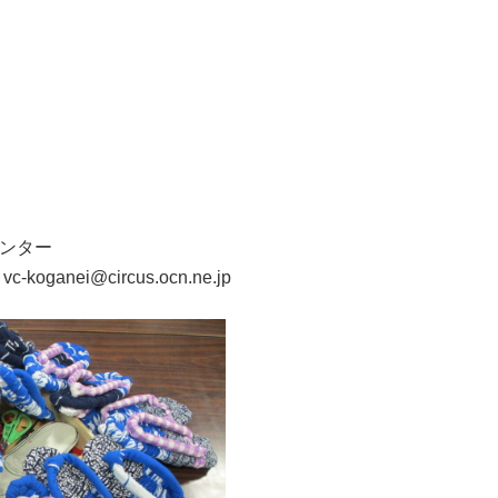
ンター
oganei@circus.ocn.ne.jp