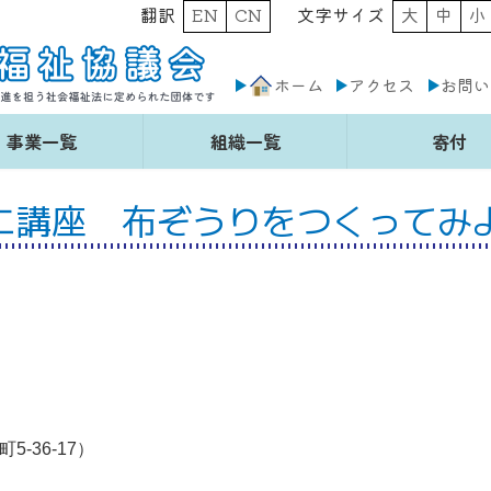
翻訳
EN
CN
文字サイズ
大
中
小
ホーム
アクセス
お問い
事業一覧
組織一覧
寄付
ニ講座 布ぞうりをつくってみ
-36-17）