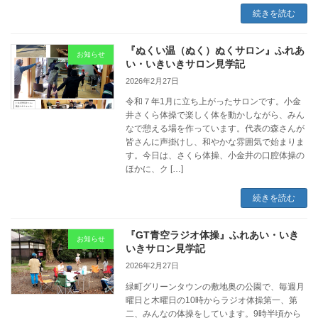
続きを読む
『ぬくい温（ぬく）ぬくサロン』ふれあ
お知らせ
い・いきいきサロン見学記
2026年2月27日
令和７年1月に立ち上がったサロンです。小金
井さくら体操で楽しく体を動かしながら、みん
なで憩える場を作っています。代表の森さんが
皆さんに声掛けし、和やかな雰囲気で始まりま
す。今日は、さくら体操、小金井の口腔体操の
ほかに、ク […]
続きを読む
『GT青空ラジオ体操』ふれあい・いき
お知らせ
いきサロン見学記
2026年2月27日
緑町グリーンタウンの敷地奥の公園で、毎週月
曜日と木曜日の10時からラジオ体操第一、第
二、みんなの体操をしています。9時半頃から