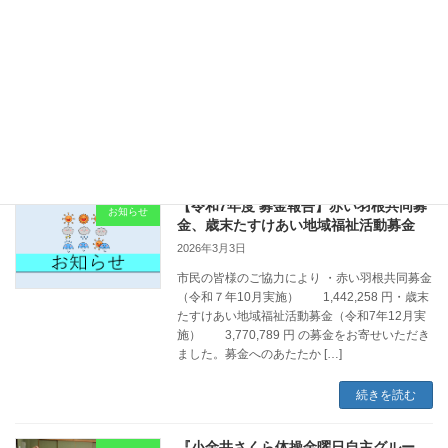
令和8年度のボランティア保険・行事保険の申
込受付を、3月9日（月）より開始いたします。
現在、ボランティア保険に加入されている方の
補償期間は、令和8年3月31日をもって終了と
なり、4月1日以降の活動については、令和8年
度 […]
続きを読む
【令和7年度 募金報告】赤い羽根共同募
お知らせ
金、歳末たすけあい地域福祉活動募金
2026年3月3日
市民の皆様のご協力により ・赤い羽根共同募金
（令和７年10月実施） 1,442,258 円・歳末
たすけあい地域福祉活動募金（令和7年12月実
施） 3,770,789 円 の募金をお寄せいただき
ました。募金へのあたたか […]
続きを読む
『小金井さくら体操金曜日自主グルー