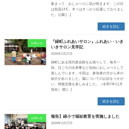
集まって、おしゃべりに花が咲きます。この日
は気温14℃、木々はすっかり紅葉しておりまし
た。公園 […]
続きを読む
『緑町ふれあいサロン』ふれあい・いき
お知らせ
いきサロン見学記
2026年2月27日
緑町にある現代座会館をお借りして、毎月一
回、日ごろの出来事など自由におしゃべりして
楽しんでいます。今回は、参加者の方から本の
紹介がありました。脳についてのお話をうかが
い、情報交換を楽しみました。（令和7年11月
現在） 開 […]
続きを読む
報告】緑小で福祉教育を実施しました
お知らせ
2026年2月27日