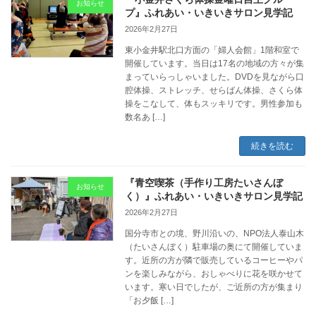
お知らせ
プ』ふれあい・いきいきサロン見学記
2026年2月27日
東小金井駅北口方面の「婦人会館」1階和室で
開催しています。当日は17名の地域の方々が集
まっていらっしゃいました。DVDを見ながら口
腔体操、ストレッチ、せらばん体操、さくら体
操をこなして、体もスッキリです。男性参加も
数名あ […]
続きを読む
『青空喫茶（手作り工房たいさんぼ
お知らせ
く）』ふれあい・いきいきサロン見学記
2026年2月27日
国分寺市との境、野川沿いの、NPO法人泰山木
（たいさんぼく）駐車場の奥にて開催していま
す。近所の方が隣で販売しているコーヒーやパ
ンを楽しみながら、おしゃべりに花を咲かせて
います。寒い日でしたが、ご近所の方が集まり
「お夕飯 […]