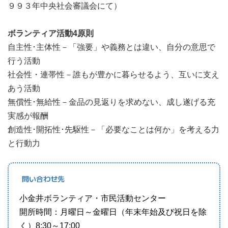
９９３年中央社会審議会にて）
ボランティア活動4原則
自主性･主体性－「強要」や義務とは違い、自分の意思で
行う活動
社会性・連帯性－誰もが豊かに暮らせるよう、互いに支え
あう活動
無償性･無給性－金品の見返りを求めない、成し遂げる充
実感が報酬
創造性･開拓性･先駆性－「必要なことは何か」を考える力
と行動力
問い合わせ先
小金井ボランティア・市民活動センター
開所時間：月曜日～金曜日（年末年始及び祝日を除
く）8:30～17:00