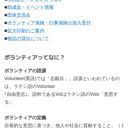
■
助成金・イベント情報
■
団体交流会
■
ボランティア保険・行事保険の加入受付
■
拡大印刷のご案内
■
物品の貸出について
ボランティアってなに？
ボランティアの語源
Volunteer(英語)では「志願兵」。語源といわれているの
は、ラテン語のVoluntas
｢自由意志｣。語幹であるVolはラテン語のVolo「意思す
る」
ボランティアの定義
自発的な意思に基づき、他人や社会に貢献すること。（１