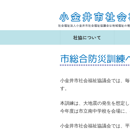
コ
ナ
ン
ビ
テ
ゲ
ン
ー
ツ
シ
へ
ョ
社協について
ス
ン
キ
に
ッ
移
市総合防災訓練
プ
動
小金井市社会福祉協議会では、毎
す。
本訓練は、大地震の発生を想定し
今年度は市立南中学校を会場に、
小金井市社会福祉協議会では、平